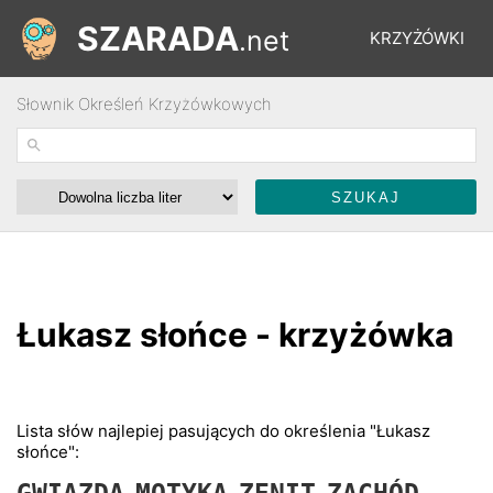
SZARADA
.net
KRZYŻÓWKI
Słownik Określeń Krzyżówkowych
REBUSY
ŁAMIGŁÓWKI
WYŚCIGI
Łukasz słońce - krzyżówka
SŁOWNIK
FORUM
Lista słów najlepiej pasujących do określenia "Łukasz
słońce":