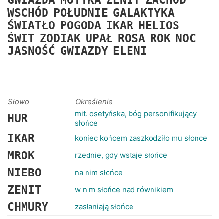
GWIAZDA
MOTYKA
ZENIT
ZACHÓD
RANKINGI
WSCHÓD
POŁUDNIE
GALAKTYKA
ŚWIATŁO
POGODA
IKAR
HELIOS
ŚWIT
ZODIAK
UPAŁ
ROSA
ROK
NOC
JASNOŚĆ
GWIAZDY
ELENI
Słowo
Określenie
mit. osetyńska, bóg personifikujący
HUR
słońce
IKAR
koniec końcem zaszkodziło mu słońce
MROK
rzednie, gdy wstaje słońce
NIEBO
na nim słońce
ZENIT
w nim słońce nad równikiem
CHMURY
zasłaniają słońce