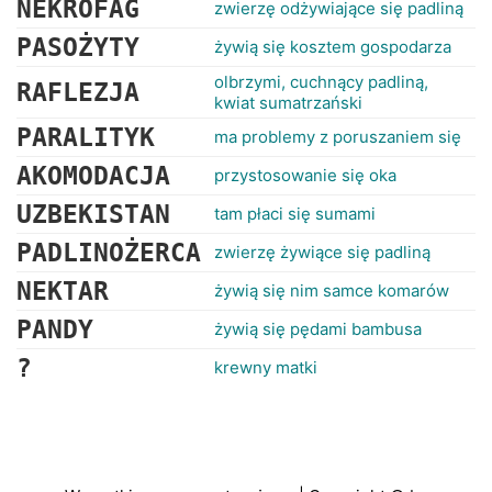
NEKROFAG
zwierzę odżywiające się padliną
PASOŻYTY
żywią się kosztem gospodarza
olbrzymi, cuchnący padliną,
RAFLEZJA
kwiat sumatrzański
PARALITYK
ma problemy z poruszaniem się
AKOMODACJA
przystosowanie się oka
UZBEKISTAN
tam płaci się sumami
PADLINOŻERCA
zwierzę żywiące się padliną
NEKTAR
żywią się nim samce komarów
PANDY
żywią się pędami bambusa
?
krewny matki