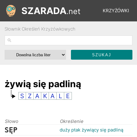
SZARADA
.net
KRZYŻÓWKI
Słownik Określeń Krzyżówkowych
REBUSY
ŁAMIGŁÓWKI
WYŚCIGI
żywią się padliną
S
Z
A
K
A
L
E
SŁOWNIK
FORUM
Słowo
Określenie
SĘP
duży ptak żywiący się padliną