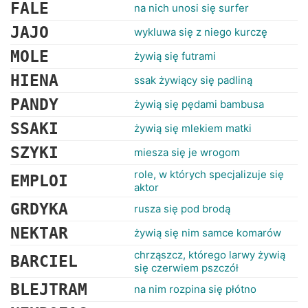
RANKINGI
FALE
na nich unosi się surfer
JAJO
wykluwa się z niego kurczę
MOLE
żywią się futrami
HIENA
ssak żywiący się padliną
PANDY
żywią się pędami bambusa
SSAKI
żywią się mlekiem matki
SZYKI
miesza się je wrogom
role, w których specjalizuje się
EMPLOI
aktor
GRDYKA
rusza się pod brodą
NEKTAR
żywią się nim samce komarów
chrząszcz, którego larwy żywią
BARCIEL
się czerwiem pszczół
BLEJTRAM
na nim rozpina się płótno