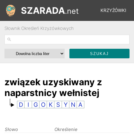
SZARADA
.net
KRZYŻÓWKI
Słownik Określeń Krzyżówkowych
REBUSY
ŁAMIGŁÓWKI
WYŚCIGI
związek uzyskiwany z
naparstnicy wełnistej
SŁOWNIK
D
I
G
O
K
S
Y
N
A
FORUM
Słowo
Określenie