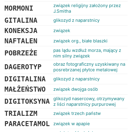
związek religijny założony przez
MORMONI
J.Smitha
GITALINA
glikozyd z naparstnicy
KONEKSJA
związek
NAFTALEN
związek org., białe blaszki
pas lądu wzdłuż morza, mający z
POBRZEŻE
nim silny związek
obraz fotograficzny uzyskiwany na
DAGEROTYP
posrebrzanej płytce metalowej
DIGITALINA
glikozyd z naparstnicy
MAŁŻEŃSTWO
związek dwojga osób
glikozyd nasercowy, otrzymywany
DIGITOKSYNA
z liści naparstnicy purpurowej
TRIALIZM
związek trzech państw
PARACETAMOL
związek w apapie