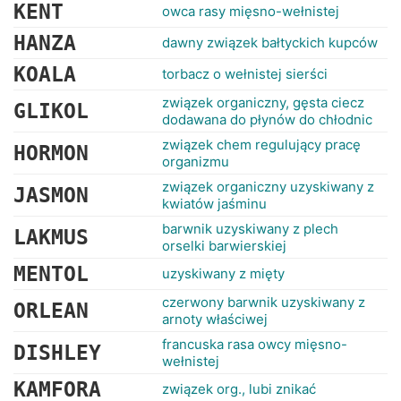
RANKINGI
KENT
owca rasy mięsno-wełnistej
HANZA
dawny związek bałtyckich kupców
KOALA
torbacz o wełnistej sierści
związek organiczny, gęsta ciecz
GLIKOL
dodawana do płynów do chłodnic
związek chem regulujący pracę
HORMON
organizmu
związek organiczny uzyskiwany z
JASMON
kwiatów jaśminu
barwnik uzyskiwany z plech
LAKMUS
orselki barwierskiej
MENTOL
uzyskiwany z mięty
czerwony barwnik uzyskiwany z
ORLEAN
arnoty właściwej
francuska rasa owcy mięsno-
DISHLEY
wełnistej
KAMFORA
związek org., lubi znikać