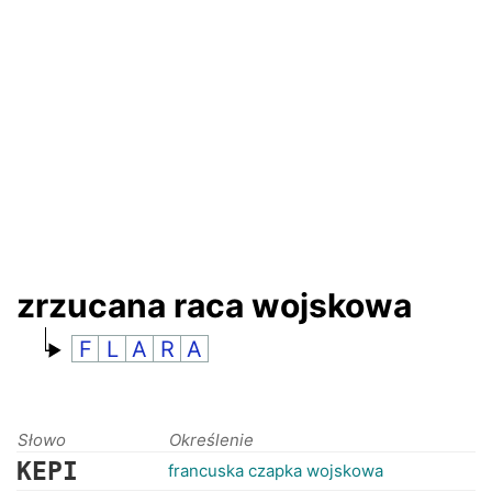
RANKINGI
zrzucana raca wojskowa
F
L
A
R
A
Słowo
Określenie
KEPI
francuska czapka wojskowa