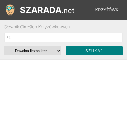
SZARADA
.net
KRZYŻÓWKI
Słownik Określeń Krzyżówkowych
REBUSY
ŁAMIGŁÓWKI
WYŚCIGI
SŁOWNIK
FORUM