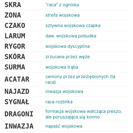
SKRA
"raca" z ogniska
ZONA
strefa wojskowa
CZAKO
sztywna wojskowa czapka
LARUM
daw. wojskowa pobudka
RYGOR
wojskowa dyscyplina
SKÓRA
zrzucana przez węże
SURMA
wojskowa trąba
ceniony przez przeziębionych (ta
ACATAR
raca)
NAJAZD
inwazja wojskowa
SYGNAŁ
raca rozbitka
formacja wojskowa walcząca pieszo,
DRAGONI
ale poruszająca się konno
INWAZJA
napaść wojskowa