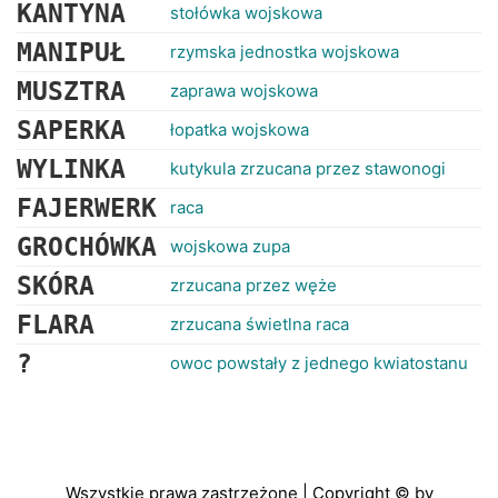
KANTYNA
stołówka wojskowa
MANIPUŁ
rzymska jednostka wojskowa
MUSZTRA
zaprawa wojskowa
SAPERKA
łopatka wojskowa
WYLINKA
kutykula zrzucana przez stawonogi
FAJERWERK
raca
GROCHÓWKA
wojskowa zupa
SKÓRA
zrzucana przez węże
FLARA
zrzucana świetlna raca
?
owoc powstały z jednego kwiatostanu
Wszystkie prawa zastrzeżone | Copyright © by