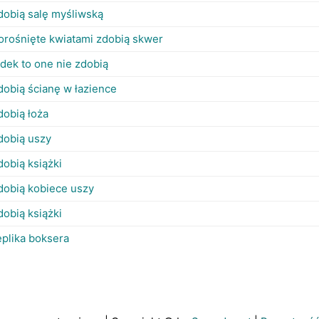
dobią salę myśliwską
orośnięte kwiatami zdobią skwer
ydek to one nie zdobią
dobią ścianę w łazience
dobią łoża
dobią uszy
dobią książki
dobią kobiece uszy
dobią książki
eplika boksera