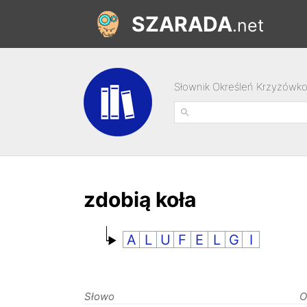
SZARADA
.net
Słownik Określeń Krzyżówk
zdobią koła
A
L
U
F
E
L
G
I
Słowo
O