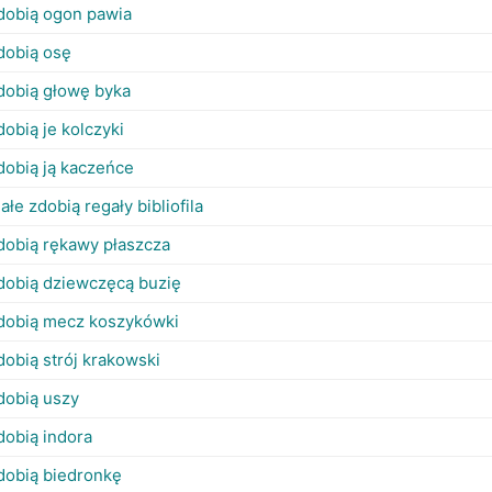
dobią ogon pawia
dobią osę
dobią głowę byka
dobią je kolczyki
dobią ją kaczeńce
iałe zdobią regały bibliofila
dobią rękawy płaszcza
dobią dziewczęcą buzię
dobią mecz koszykówki
dobią strój krakowski
dobią uszy
dobią indora
dobią biedronkę