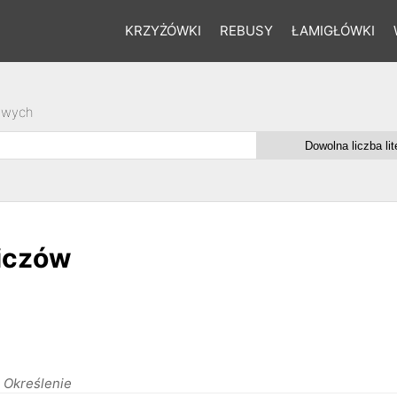
KRZYŻÓWKI
REBUSY
ŁAMIGŁÓWKI
owych
iczów
Określenie