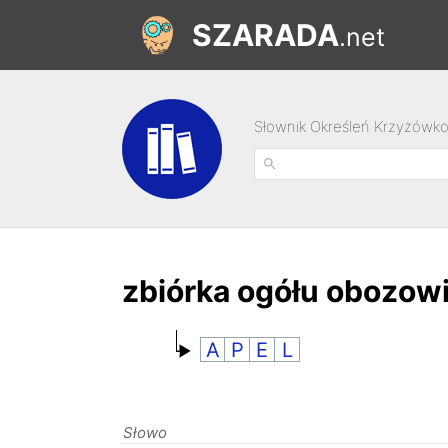
SZARADA
.net
Słownik Określeń Krzyżówk
zbiórka ogółu obozow
A
P
E
L
Słowo