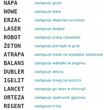
RANKINGI
NAPA
zastępuje guzik
NOWE
zastępuje stare
ERZAC
zastępuje właściwy surowiec
LASER
zastępuje skalpel
ROBOT
zastępuje pracę człowieka
ŻETON
zastępuje pieniądz w grze
ATRAPA
zastępuje towar na wystawie sklepowej
BALANS
zastępuje wahadło w zegarku
DUBLER
zastępuje aktora
IGELIT
zastępuje śnieg na skoczni
LANCET
zastępuje go laser w chirurgii
ORTEZA
zastępuje opatrunek gipsowy
REGENT
zastępuje króla