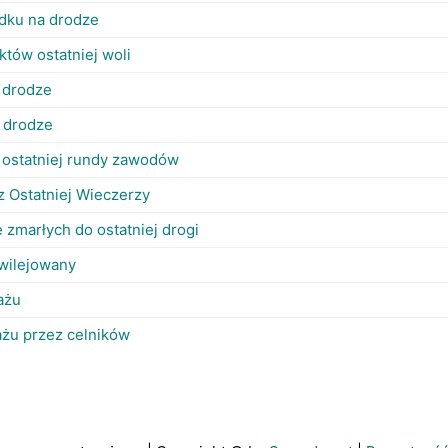
ądku na drodze
któw ostatniej woli
 drodze
 drodze
 ostatniej rundy zawodów
z Ostatniej Wieczerzy
 zmarłych do ostatniej drogi
wilejowany
ażu
ażu przez celników