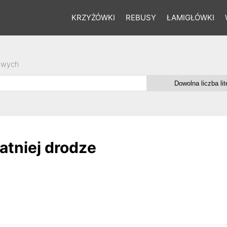
KRZYŻÓWKI
REBUSY
ŁAMIGŁÓWKI
owych
atniej drodze