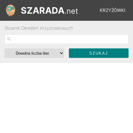
SZARADA
.net
KRZYŻÓWKI
Słownik Określeń Krzyżówkowych
REBUSY
ŁAMIGŁÓWKI
WYŚCIGI
SŁOWNIK
FORUM