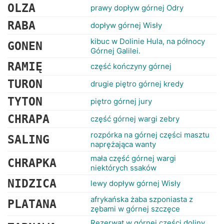
OLZA
prawy dopływ górnej Odry
RABA
dopływ górnej Wisły
kibuc w Dolinie Hula, na północy
GONEN
Górnej Galilei.
RAMIĘ
część kończyny górnej
TURON
drugie piętro górnej kredy
TYTON
piętro górnej jury
CHRAPA
część górnej wargi zebry
rozpórka na górnej części masztu
SALING
naprężająca wanty
mała część górnej wargi
CHRAPKA
niektórych ssaków
NIDZICA
lewy dopływ górnej Wisły
afrykańska żaba szponiasta z
PLATANA
zębami w górnej szczęce
Rezerwat w górnej części doliny