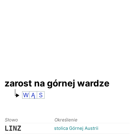
RANKINGI
zarost na górnej wardze
W
Ą
S
Słowo
Określenie
LINZ
stolica Górnej Austrii