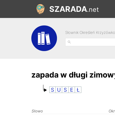
SZARADA
.net
Słownik Określeń Krzyżówk
zapada w długi zimow
S
U
S
E
Ł
Słowo
Okr