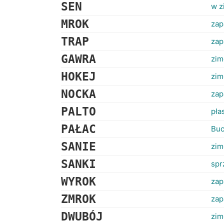
SEN
w z
MROK
zap
TRAP
zap
GAWRA
zim
HOKEJ
zim
NOCKA
zap
PALTO
pła
PAŁAC
Buc
SANIE
zim
SANKI
spr
WYROK
zap
ZMROK
zap
DWUBÓJ
zim