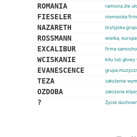
ROMANIA
ramiona źle u
FIESELER
niemiecka firm
NAZARETH
brytyjska gru
ROSSMANN
wielka, europe
EXCALIBUR
firma samocho
WCISKANIE
kitu lub głowy
EVANESCENCE
grupa muzyczn
TEZA
założenie wym
OZDOBA
założone klips
?
Życie duchown