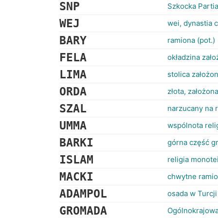
SNP
Szkocka Parti
WEJ
wei, dynastia 
BARY
ramiona (pot.)
FELA
okładzina zało
LIMA
stolica założo
ORDA
złota, założon
SZAL
narzucany na 
UMMA
wspólnota rel
BARKI
górna część gr
ISLAM
religia monot
MACKI
chwytne ramio
ADAMPOL
osada w Turcj
GROMADA
Ogólnokrajowa