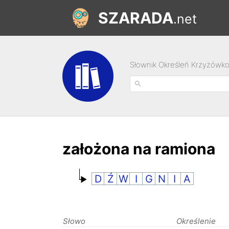
SZARADA
.net
Słownik Określeń Krzyżówk
założona na ramiona
D
Ź
W
I
G
N
I
A
Słowo
Określenie