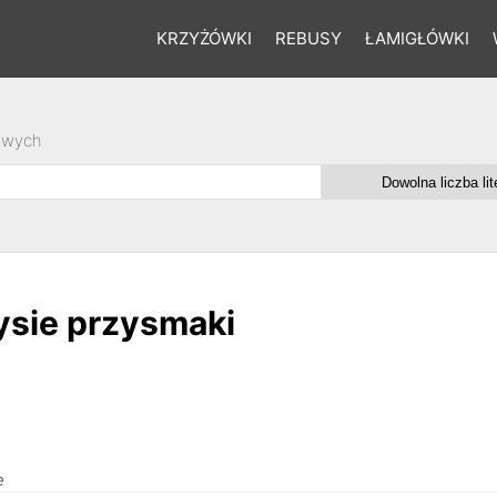
KRZYŻÓWKI
REBUSY
ŁAMIGŁÓWKI
owych
ysie przysmaki
e