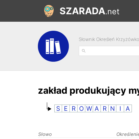
SZARADA
.net
Słownik Określeń Krzyżówk
zakład produkujący m
S
E
R
O
W
A
R
N
I
A
Słowo
Określeni