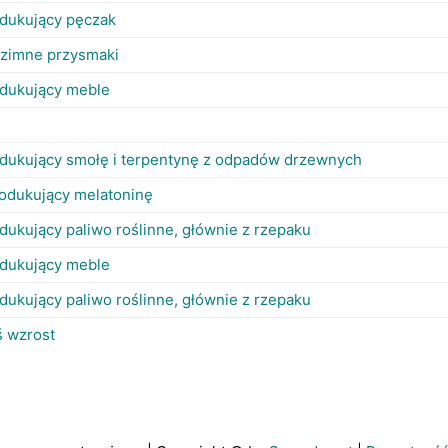
odukujący pęczak
 zimne przysmaki
odukujący meble
odukujący smołę i terpentynę z odpadów drzewnych
rodukujący melatoninę
dukujący paliwo roślinne, głównie z rzepaku
odukujący meble
dukujący paliwo roślinne, głównie z rzepaku
ś wzrost