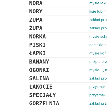
NORA
mysie lok
NORY
lisie lub 
ZUPA
zakład pr
ŻUPA
zakład pr
NORKA
mysie sch
PISKI
damskie n
ŁAPKI
mysie koń
BANANY
małpie pr
OGONKI
mysie ...,
SALINA
zakład pr
ŁAKOCIE
przysmaki,
SPECJAŁY
przysmaki
GORZELNIA
zakład pr