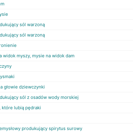
um
mysie
odukujący sól warzoną
odukujący sól warzoną
ronienie
a widok myszy, mysie na widok dam
czyny
zysmaki
 na głowie dziewczynki
odukujący sól z osadów wody morskiej
 które lubią pędraki
zemysłowy produkujący spirytus surowy