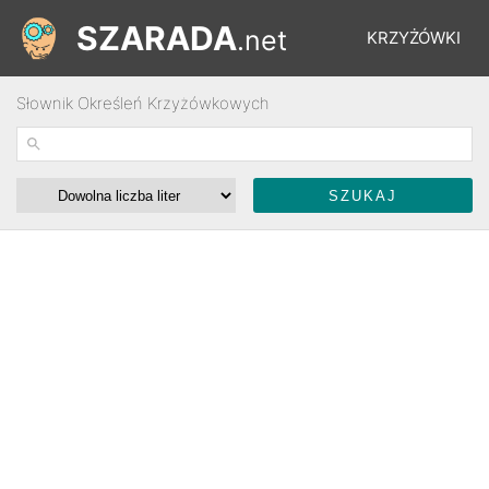
SZARADA
.net
KRZYŻÓWKI
Słownik Określeń Krzyżówkowych
REBUSY
ŁAMIGŁÓWKI
WYŚCIGI
SŁOWNIK
FORUM