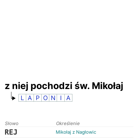
RANKINGI
z niej pochodzi św. Mikołaj
L
A
P
O
N
I
A
Słowo
Określenie
REJ
Mikołaj z Nagłowic