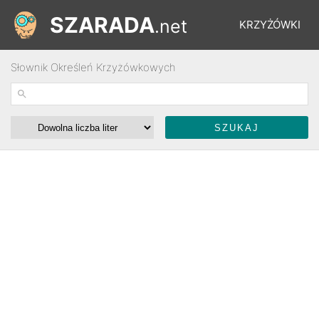
SZARADA
.net
KRZYŻÓWKI
Słownik Określeń Krzyżówkowych
REBUSY
ŁAMIGŁÓWKI
WYŚCIGI
SŁOWNIK
FORUM