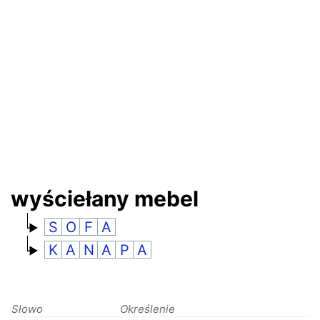
RANKINGI
wyściełany mebel
S
O
F
A
K
A
N
A
P
A
Słowo
Określenie