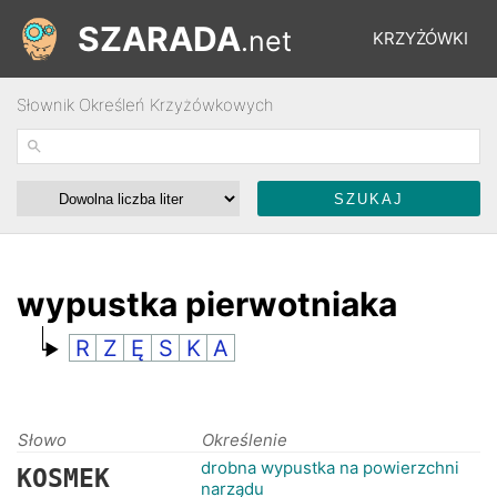
SZARADA
.net
KRZYŻÓWKI
Słownik Określeń Krzyżówkowych
REBUSY
ŁAMIGŁÓWKI
WYŚCIGI
wypustka pierwotniaka
R
Z
Ę
S
K
A
SŁOWNIK
FORUM
Słowo
Określenie
drobna wypustka na powierzchni
KOSMEK
narządu