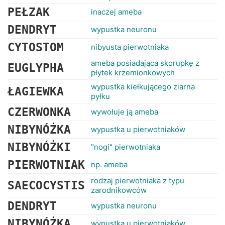
RANKINGI
PEŁZAK
inaczej ameba
DENDRYT
wypustka neuronu
CYTOSTOM
nibyusta pierwotniaka
ameba posiadająca skorupkę z
EUGLYPHA
płytek krzemionkowych
wypustka kiełkującego ziarna
ŁAGIEWKA
pyłku
CZERWONKA
wywołuje ją ameba
NIBYNÓŻKA
wypustka u pierwotniaków
NIBYNÓŻKI
"nogi" pierwotniaka
PIERWOTNIAK
np. ameba
rodzaj pierwotniaka z typu
SAECOCYSTIS
zarodnikowców
DENDRYT
wypustka neuronu
NIBYNÓŻKA
wypustka u pierwotniaków