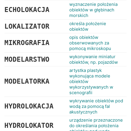
wyznaczenie położenia
ECHOLOKACJA
obiektów w głębinach
morskich
określa położenie
LOKALIZATOR
obiektów
opis obiektów
MIKROGRAFIA
obserwowanych za
pomocą mikroskopu
wykonywanie miniatur
MODELARSTWO
obiektów, np. pojazdów
artystka plastyk
wykonująca modele
MODELATORKA
obiektów
wykorzystywanych w
scenografii
wykrywanie obiektów pod
HYDROLOKACJA
wodą za pomocą fal
akustycznych
urządzenie przeznaczone
HYDROLOKATOR
do określania położenia