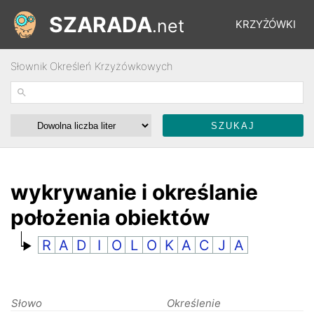
SZARADA
.net
KRZYŻÓWKI
Słownik Określeń Krzyżówkowych
REBUSY
ŁAMIGŁÓWKI
WYŚCIGI
wykrywanie i określanie
położenia obiektów
SŁOWNIK
R
A
D
I
O
L
O
K
A
C
J
A
FORUM
Słowo
Określenie