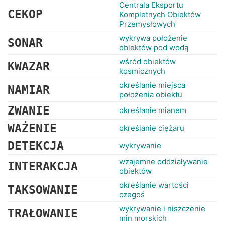
RANKINGI
Centrala Eksportu
CEKOP
Kompletnych Obiektów
Przemysłowych
wykrywa położenie
SONAR
obiektów pod wodą
wśród obiektów
KWAZAR
kosmicznych
określanie miejsca
NAMIAR
położenia obiektu
ZWANIE
określanie mianem
WAŻENIE
określanie ciężaru
DETEKCJA
wykrywanie
wzajemne oddziaływanie
INTERAKCJA
obiektów
określanie wartości
TAKSOWANIE
czegoś
wykrywanie i niszczenie
TRAŁOWANIE
min morskich