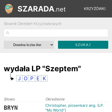
SZARADA
.net
KRZYŻÓWKI
Słownik Określeń Krzyżówkowych
REBUSY
ŁAMIGŁÓWKI
WYŚCIGI
wydała LP "Szeptem"
J
O
P
E
K
SŁOWNIK
FORUM
Słowo
Określenie
Christopher, piosenkarz ang. (LP.
BRYN
"My World")