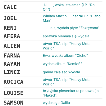
RANKINGI
J.J ... ., wokalista amer. (LP. "Roll
CALE
On")
William Martin ..., nagrał LP. "Piano
JOEL
Man"
RENI
... Jusis, wydała płytę "Zakręcona"
AFERA
sprawka niemała się wydała
utwór TSA z lp. "Heavy Metal
ALIEN
World"
FARNA
Ewa, wydała album "Cicho"
KAYAH
wydała album "Kamień"
LINCZ
gmina cała sąd wydała
utwór TSA z lp. "Heavy Metal
KOCICA
World"
brytyjska piosenkarka popowa (lp.
LOUISE
"Naked")
SAMSON
wydała go Dalila