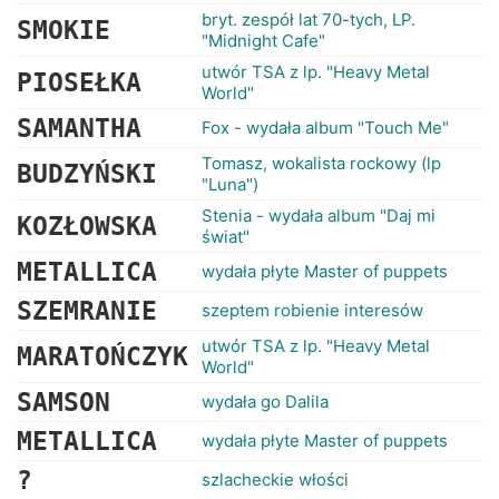
bryt. zespół lat 70-tych, LP.
SMOKIE
"Midnight Cafe"
utwór TSA z lp. "Heavy Metal
PIOSEŁKA
World"
SAMANTHA
Fox - wydała album "Touch Me"
Tomasz, wokalista rockowy (lp
BUDZYŃSKI
"Luna")
Stenia - wydała album "Daj mi
KOZŁOWSKA
świat"
METALLICA
wydała płyte Master of puppets
SZEMRANIE
szeptem robienie interesów
utwór TSA z lp. "Heavy Metal
MARATOŃCZYK
World"
SAMSON
wydała go Dalila
METALLICA
wydała płyte Master of puppets
?
szlacheckie włości