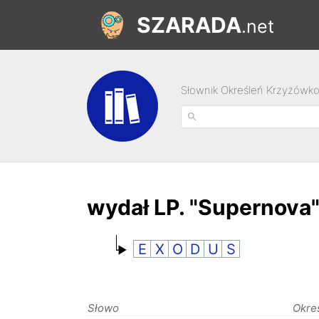
SZARADA
.net
Słownik Określeń Krzyżówk
wydał LP. "Supernova"
E
X
O
D
U
S
Słowo
Okre