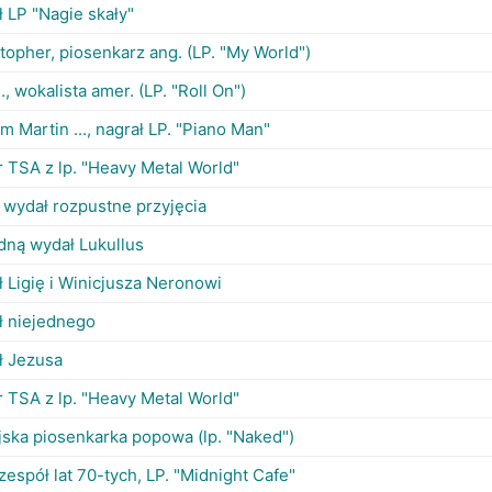
 LP "Nagie skały"
topher, piosenkarz ang. (LP. "My World")
. ., wokalista amer. (LP. "Roll On")
am Martin ..., nagrał LP. "Piano Man"
 TSA z lp. "Heavy Metal World"
 wydał rozpustne przyjęcia
dną wydał Lukullus
 Ligię i Winicjusza Neronowi
ł niejednego
ł Jezusa
 TSA z lp. "Heavy Metal World"
jska piosenkarka popowa (lp. "Naked")
 zespół lat 70-tych, LP. "Midnight Cafe"