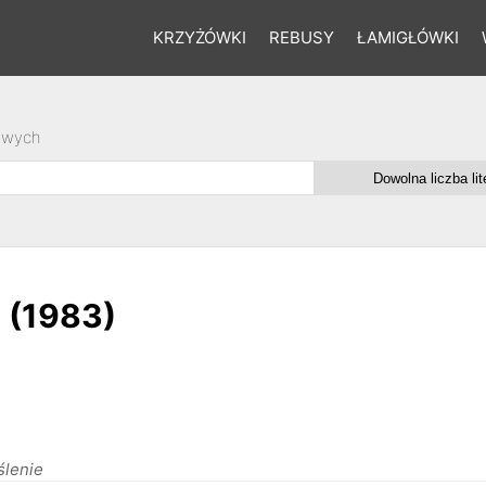
KRZYŻÓWKI
REBUSY
ŁAMIGŁÓWKI
owych
 (1983)
ślenie