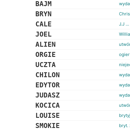
BAJM
wydał
BRYN
Chris
CALE
J.J ..
JOEL
Willi
ALIEN
utwór
ORGIE
ogier
UCZTA
nieje
CHILON
wydał
EDYTOR
wyda
JUDASZ
wyda
KOCICA
utwór
LOUISE
bryty
SMOKIE
bryt.