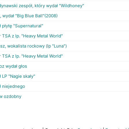
ynawski zespół, który wydał "Wildhoney"
, wydał "Big Blue Ball"(2008)
 płytę "Supernatural"
 TSA z lp. "Heavy Metal World"
z, wokalista rockowy (lp "Luna")
 TSA z lp. "Heavy Metal World"
oz wydał głos
 LP "Nagie skały"
ł niejednego
w ozdobny