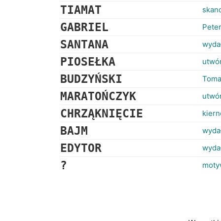
TIAMAT
skand
GABRIEL
Peter
SANTANA
wydał
PIOSEŁKA
utwór
BUDZYŃSKI
Tomas
MARATOŃCZYK
utwór
CHRZĄKNIĘCIE
kiern
BAJM
wydał
EDYTOR
wyda
?
moty