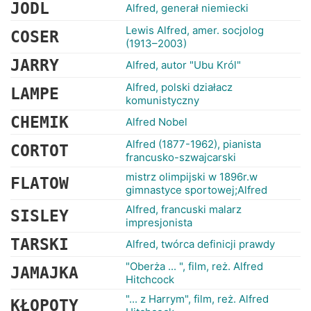
RANKINGI
JODL
Alfred, generał niemiecki
Lewis Alfred, amer. socjolog
COSER
(1913–2003)
JARRY
Alfred, autor "Ubu Król"
Alfred, polski działacz
LAMPE
komunistyczny
CHEMIK
Alfred Nobel
Alfred (1877-1962), pianista
CORTOT
francusko-szwajcarski
mistrz olimpijski w 1896r.w
FLATOW
gimnastyce sportowej;Alfred
Alfred, francuski malarz
SISLEY
impresjonista
TARSKI
Alfred, twórca definicji prawdy
"Oberża ... ", film, reż. Alfred
JAMAJKA
Hitchcock
"... z Harrym", film, reż. Alfred
KŁOPOTY