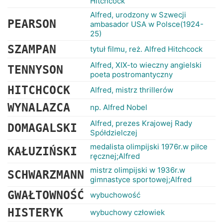
Hitchcock
Alfred, urodzony w Szwecji
PEARSON
ambasador USA w Polsce(1924-
25)
SZAMPAN
tytuł filmu, reż. Alfred Hitchcock
Alfred, XIX-to wieczny angielski
TENNYSON
poeta postromantyczny
HITCHCOCK
Alfred, mistrz thrillerów
WYNALAZCA
np. Alfred Nobel
Alfred, prezes Krajowej Rady
DOMAGALSKI
Spółdzielczej
medalista olimpijski 1976r.w piłce
KAŁUZIŃSKI
ręcznej;Alfred
mistrz olimpijski w 1936r.w
SCHWARZMANN
gimnastyce sportowej;Alfred
GWAŁTOWNOŚĆ
wybuchowość
HISTERYK
wybuchowy człowiek