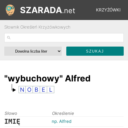
SZARADA
.net
KRZYŻÓWKI
Słownik Określeń Krzyżówkowych
REBUSY
ŁAMIGŁÓWKI
WYŚCIGI
"wybuchowy" Alfred
N
O
B
E
L
SŁOWNIK
FORUM
Słowo
Określenie
IMIĘ
np. Alfred