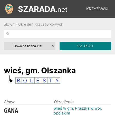
SZARADA
.net
KRZYŻÓWKI
Słownik Określeń Krzyżówkowych
REBUSY
ŁAMIGŁÓWKI
WYŚCIGI
wieś, gm. Olszanka
B
O
L
E
S
T
Y
SŁOWNIK
FORUM
Słowo
Określenie
wieś w gm. Praszka w woj.
GANA
opolskim