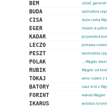
BEM
Józef, generał 
BUDA
zachodnia częś
CISA
duża rzeka Wę
EGER
miasto w półno
KADAR
przywódca ko
LECZO
potrawa rodem
PESZT
wschodnia częś
POLAK
... Węgier dwa 
RUBIK
Węgier od kost
TOKAJ
wino rodem z 
BATORY
nasz król z Wę
FORINT
waluta Węgier
IKARUS
autobus turyst