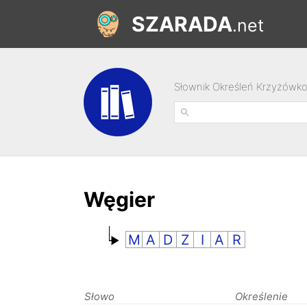
SZARADA
.net
Słownik Określeń Krzyżówk
Węgier
M
A
D
Z
I
A
R
Słowo
Określenie