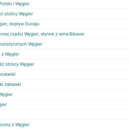
Polski i Węgier
ć stolicy Węgier
gier, dopływ Dunaju
cnej części Węgier, słynne z wina Bikaver
munstycznych Węgier
 z Węgier
ć stolicy Węgier
bratanki
ki zabawki
Węgier
gier
yczny z Węgier