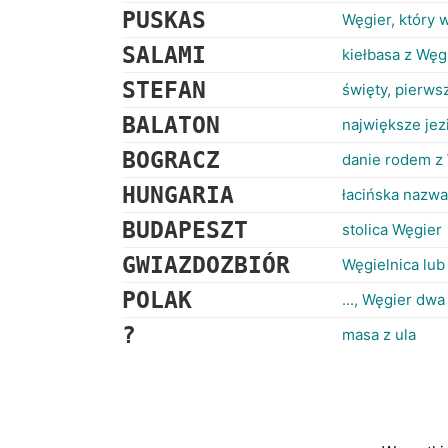
PUSKAS
Węgier, który 
SALAMI
kiełbasa z Węg
STEFAN
święty, pierws
BALATON
największe jez
BOGRACZ
danie rodem z
HUNGARIA
łacińska nazw
BUDAPESZT
stolica Węgier
GWIAZDOZBIÓR
Węgielnica lub
POLAK
..., Węgier dwa 
?
masa z ula