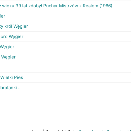
w wieku 39 lat zdobył Puchar Mistrzów z Realem (1966)
ier
zy król Węgier
ioro Węgier
 Węgier
a Węgier
 Wielki Pies
bratanki ...