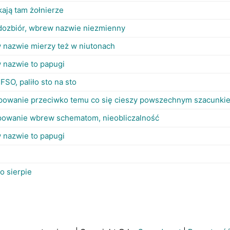
ają tam żołnierze
dozbiór, wbrew nazwie niezmienny
 nazwie mierzy też w niutonach
 nazwie to papugi
 FSO, paliło sto na sto
powanie przeciwko temu co się cieszy powszechnym szacunki
powanie wbrew schematom, nieobliczalność
 nazwie to papugi
o sierpie