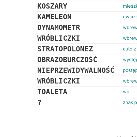
KOSZARY
mieszk
KAMELEON
gwiaz
DYNAMOMETR
wbrew
WRÓBLICZKI
wbrew
STRATOPOLONEZ
auto z
OBRAZOBURCZOŚĆ
wystę
NIEPRZEWIDYWALNOŚĆ
postę
WRÓBLICZKI
wbrew
TOALETA
wc
?
znak p