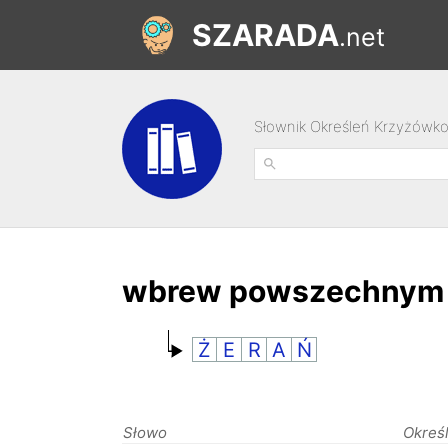
SZARADA
.net
Słownik Określeń Krzyżówk
wbrew powszechnym p
Ż
E
R
A
Ń
Słowo
Okreś