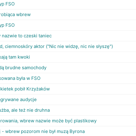
typ FSO
 robiąca wbrew
typ FSO
nazwie to czeski taniec
d, ciemnoskóry aktor ("Nic nie widzę, nic nie słyszę")
ają tam kwoki
adą brudne samochody
kowana była w FSO
kietek pobił Krzyżaków
agrywane audycje
użba, ale też nie druhna
orowania, wbrew nazwie może być plastikowy
j - wbrew pozorom nie był muzą Byrona