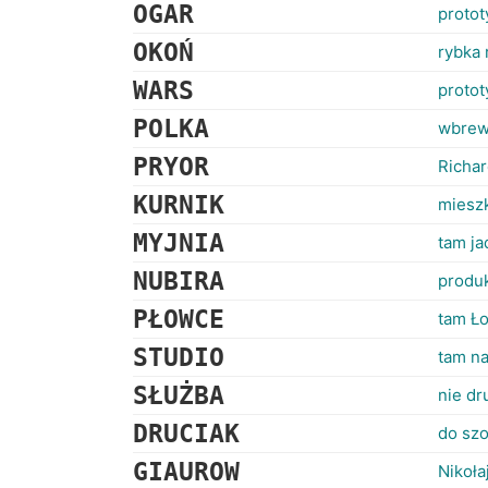
OGAR
proto
OKOŃ
rybka
WARS
proto
POLKA
wbrew 
PRYOR
Richar
KURNIK
mieszk
MYJNIA
tam j
NUBIRA
produ
PŁOWCE
tam Ło
STUDIO
tam n
SŁUŻBA
nie dr
DRUCIAK
do sz
GIAUROW
Nikoła