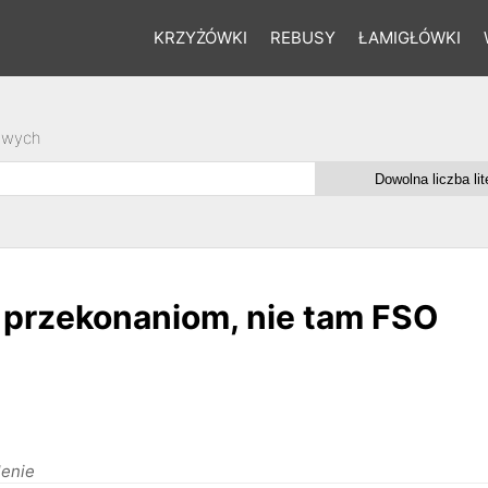
KRZYŻÓWKI
REBUSY
ŁAMIGŁÓWKI
owych
rzekonaniom, nie tam FSO
lenie