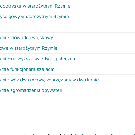
wodotrysku w starożytnym Rzymie
yścigowy w starożytnym Rzymie
ymie: dowódca wojskowy
owe w starożytnym Rzymie
ymie-najwyższa warstwa społeczna.
ymie funkcjonariusze adm.
ymie wóz dwukołowy, zaprzężony w dwa konie
ymie zgromadzenia obywateli