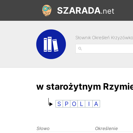
SZARADA
.net
Słownik Określeń Krzyżówk
w starożytnym Rzymie
S
P
O
L
I
A
Słowo
Określenie