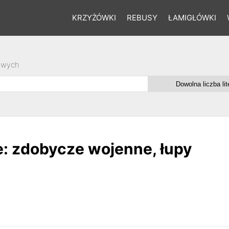
KRZYŻÓWKI
REBUSY
ŁAMIGŁÓWKI
owych
: zdobycze wojenne, łupy