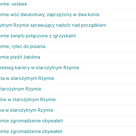
ymie: ustawa
ymie wóz dwukołowy, zaprzężony w dwa konie
żytnym Rzymie sprawujący nadzór nad porządkiem
mie święto połączone z igrzyskami
mie, rylec do pisania
ymie pieśń żałobna
przebieg kariery w starożytnym Rzymie
sta w starożytnym Rzymie
starożytnym Rzymie
ów w starożytnym Rzymie
ka w starożytnym Rzymie
ymie zgromadzenie obywateli
ymie zgromadzenia obywateli