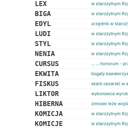
LEX
w starożytnym Rz
BIGA
w starożytnym Rz
EDYL
urzędnik w staro
LUDI
w starożytnym Rzy
STYL
w starożytnym Rzy
NENIA
w starożytnym Rz
CURSUS
... ... honorum - 
EKWITA
bogaty kawalerzy
FISKUS
skarb cesarski w 
LIKTOR
wykonawca wyrok
HIBERNA
zimowe leże wojs
KOMICJA
w starożytnym Rz
KOMICJE
w starożytnym Rz