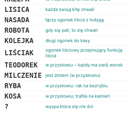
LISICA
każda swoją kitę chwali
NASADA
łączy ogonek liścia z łodygą
ROBOTA
gdy się pali, to się chwali
KOLEJKA
długi ogonek do kasy
ogonek liściowy przejmujący funkcję
LIŚCIAK
liścia
TEODOREK
w przysłowiu – każdy ma swój worek
MILCZENIE
jest złotem (w przysłowiu)
RYBA
w przysłowiu: rak na bezrybiu
KOSA
w przysłowiu; trafiła na kamień
?
wyspa która się nie śni