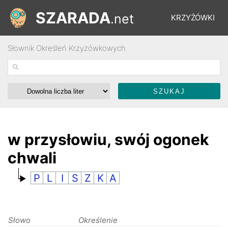
SZARADA
.net
KRZYŻÓWKI
Słownik Określeń Krzyżówkowych
REBUSY
ŁAMIGŁÓWKI
WYŚCIGI
w przysłowiu, swój ogonek
chwali
SŁOWNIK
P
L
I
S
Z
K
A
FORUM
Słowo
Określenie