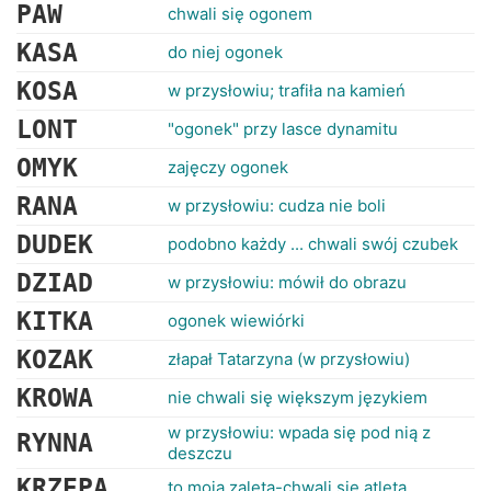
RANKINGI
PAW
chwali się ogonem
KASA
do niej ogonek
KOSA
w przysłowiu; trafiła na kamień
LONT
"ogonek" przy lasce dynamitu
OMYK
zajęczy ogonek
RANA
w przysłowiu: cudza nie boli
DUDEK
podobno każdy ... chwali swój czubek
DZIAD
w przysłowiu: mówił do obrazu
KITKA
ogonek wiewiórki
KOZAK
złapał Tatarzyna (w przysłowiu)
KROWA
nie chwali się większym językiem
w przysłowiu: wpada się pod nią z
RYNNA
deszczu
KRZEPA
to moja zaleta-chwali się atleta