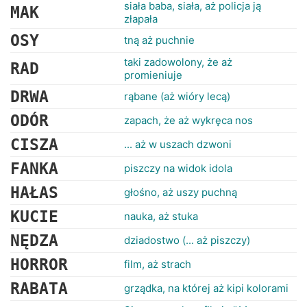
RANKINGI
siała baba, siała, aż policja ją
MAK
złapała
OSY
tną aż puchnie
taki zadowolony, że aż
RAD
promieniuje
DRWA
rąbane (aż wióry lecą)
ODÓR
zapach, że aż wykręca nos
CISZA
... aż w uszach dzwoni
FANKA
piszczy na widok idola
HAŁAS
głośno, aż uszy puchną
KUCIE
nauka, aż stuka
NĘDZA
dziadostwo (... aż piszczy)
HORROR
film, aż strach
RABATA
grządka, na której aż kipi kolorami