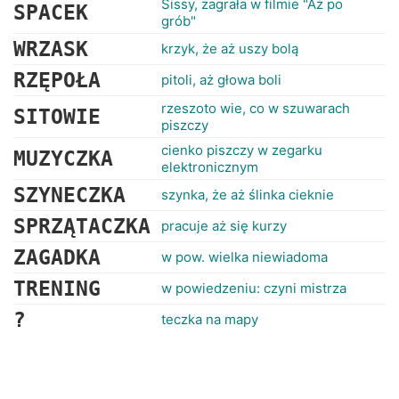
Sissy, zagrała w filmie "Aż po
SPACEK
grób"
WRZASK
krzyk, że aż uszy bolą
RZĘPOŁA
pitoli, aż głowa boli
rzeszoto wie, co w szuwarach
SITOWIE
piszczy
cienko piszczy w zegarku
MUZYCZKA
elektronicznym
SZYNECZKA
szynka, że aż ślinka cieknie
SPRZĄTACZKA
pracuje aż się kurzy
ZAGADKA
w pow. wielka niewiadoma
TRENING
w powiedzeniu: czyni mistrza
?
teczka na mapy