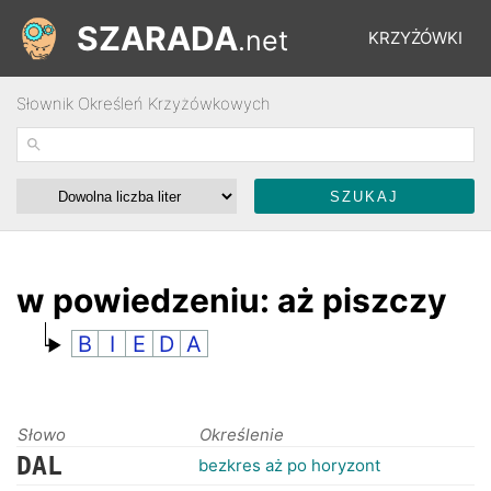
SZARADA
.net
KRZYŻÓWKI
Słownik Określeń Krzyżówkowych
REBUSY
ŁAMIGŁÓWKI
WYŚCIGI
w powiedzeniu: aż piszczy
B
I
E
D
A
SŁOWNIK
FORUM
Słowo
Określenie
DAL
bezkres aż po horyzont