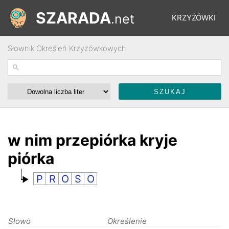
SZARADA
.net
KRZYŻÓWKI
Słownik Określeń Krzyżówkowych
REBUSY
ŁAMIGŁÓWKI
WYŚCIGI
w nim przepiórka kryje
piórka
SŁOWNIK
P
R
O
S
O
FORUM
Słowo
Określenie