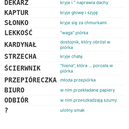
DEKARZ
kryje i " naprawia dachy
KAPTUR
kryje głowę i szyję
SŁONKO
kryje się za chmurkami
LEKKOŚĆ
"waga" piórka
dostojnik, który obrósł w
KARDYNAŁ
piórka
STRZECHA
kryje chatę
"hiena", która ... porosła w
ŚCIERWNIK
piórka
PRZEPIÓRECZKA
młoda przepiórka
BIURO
w nim przekładane papiery
ODBIÓR
w nim przeszkadzają szumy
?
ulotny smak