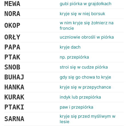
RANKINGI
MEWA
gubi piórka w grajdołkach
NORA
kryje się w niej borsuk
w nim kryje się żołnierz na
OKOP
froncie
ORŁY
uczniowie obrośli w piórka
PAPA
kryje dach
PTAK
np. przepiórka
SNOB
stroi się w cudze piórka
BUHAJ
gdy się go chowa to kryje
HANKA
kryje się w przepychance
KURAK
indyk lub przepiórka
PTAKI
paw i przepiórka
kryje się przed myśliwym w
SARNA
lesie