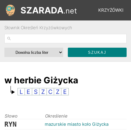
SZARADA
.net
KRZYŻÓWKI
Słownik Określeń Krzyżówkowych
REBUSY
ŁAMIGŁÓWKI
WYŚCIGI
w herbie Giżycka
L
E
S
Z
C
Z
E
SŁOWNIK
FORUM
Słowo
Określenie
RYN
mazurskie miasto koło Giżycka