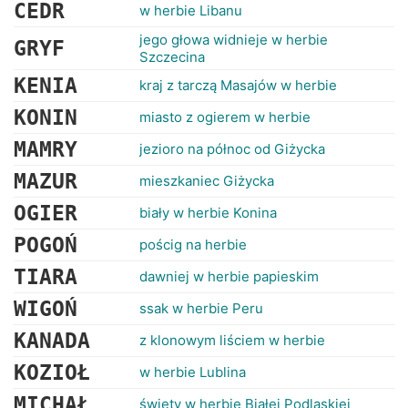
RANKINGI
CEDR
w herbie Libanu
jego głowa widnieje w herbie
GRYF
Szczecina
KENIA
kraj z tarczą Masajów w herbie
KONIN
miasto z ogierem w herbie
MAMRY
jezioro na północ od Giżycka
MAZUR
mieszkaniec Giżycka
OGIER
biały w herbie Konina
POGOŃ
pościg na herbie
TIARA
dawniej w herbie papieskim
WIGOŃ
ssak w herbie Peru
KANADA
z klonowym liściem w herbie
KOZIOŁ
w herbie Lublina
MICHAŁ
święty w herbie Białej Podlaskiej