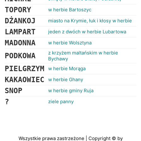
TOPORY
w herbie Bartoszyc
DŻANKOJ
miasto na Krymie, łuk i kłosy w herbie
LAMPART
jeden z dwóch w herbie Lubartowa
MADONNA
w herbie Wolsztyna
z krzyżem maltańskim w herbie
PODKOWA
Bychawy
PIELGRZYM
w herbie Morąga
KAKAOWIEC
w herbie Ghany
SNOP
w herbie gminy Ruja
?
ziele panny
Wszystkie prawa zastrzeżone | Copyright © by