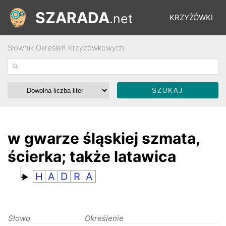
SZARADA
.net
KRZYŻÓWKI
Słownik Określeń Krzyżówkowych
REBUSY
ŁAMIGŁÓWKI
WYŚCIGI
w gwarze śląskiej szmata,
ścierka; także latawica
SŁOWNIK
H
A
D
R
A
FORUM
Słowo
Określenie