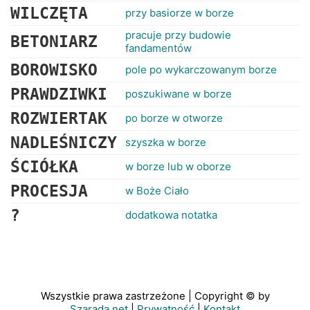
WILCZĘTA
przy basiorze w borze
pracuje przy budowie
BETONIARZ
fandamentów
BOROWISKO
pole po wykarczowanym borze
PRAWDZIWKI
poszukiwane w borze
ROZWIERTAK
po borze w otworze
NADLEŚNICZY
szyszka w borze
ŚCIÓŁKA
w borze lub w oborze
PROCESJA
w Boże Ciało
?
dodatkowa notatka
Wszystkie prawa zastrzeżone | Copyright © by
Szarada.net
|
Prywatność
|
Kontakt