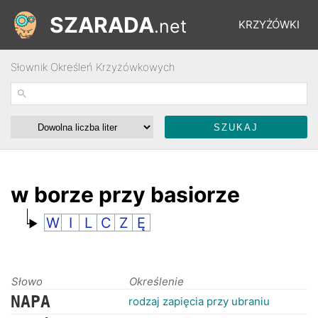
SZARADA
.net
KRZYŻÓWKI
Słownik Określeń Krzyżówkowych
REBUSY
ŁAMIGŁÓWKI
WYŚCIGI
w borze przy basiorze
W
I
L
C
Z
Ę
SŁOWNIK
FORUM
Słowo
Określenie
NAPA
rodzaj zapięcia przy ubraniu