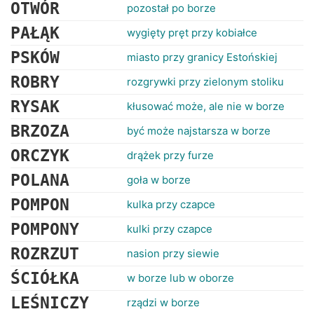
RANKINGI
OTWÓR
pozostał po borze
PAŁĄK
wygięty pręt przy kobiałce
PSKÓW
miasto przy granicy Estońskiej
ROBRY
rozgrywki przy zielonym stoliku
RYSAK
kłusować może, ale nie w borze
BRZOZA
być może najstarsza w borze
ORCZYK
drążek przy furze
POLANA
goła w borze
POMPON
kulka przy czapce
POMPONY
kulki przy czapce
ROZRZUT
nasion przy siewie
ŚCIÓŁKA
w borze lub w oborze
LEŚNICZY
rządzi w borze