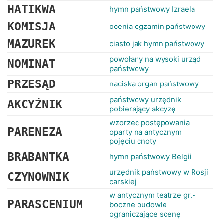
HATIKWA
hymn państwowy Izraela
KOMISJA
ocenia egzamin państwowy
MAZUREK
ciasto jak hymn państwowy
powołany na wysoki urząd
NOMINAT
państwowy
PRZESĄD
naciska organ państwowy
państwowy urzędnik
AKCYŹNIK
pobierający akcyzę
wzorzec postępowania
PARENEZA
oparty na antycznym
pojęciu cnoty
BRABANTKA
hymn państwowy Belgii
urzędnik państwowy w Rosji
CZYNOWNIK
carskiej
w antycznym teatrze gr.-
PARASCENIUM
boczne budowle
ograniczające scenę