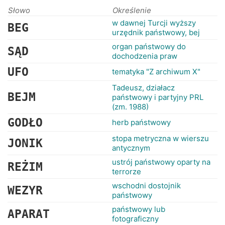
RANKINGI
Słowo
Określenie
w dawnej Turcji wyższy
BEG
urzędnik państwowy, bej
organ państwowy do
SĄD
dochodzenia praw
UFO
tematyka "Z archiwum X"
Tadeusz, działacz
BEJM
państwowy i partyjny PRL
(zm. 1988)
GODŁO
herb państwowy
stopa metryczna w wierszu
JONIK
antycznym
ustrój państwowy oparty na
REŻIM
terrorze
wschodni dostojnik
WEZYR
państwowy
państwowy lub
APARAT
fotograficzny