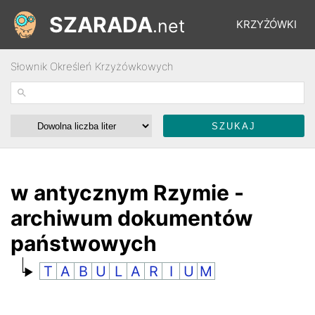
SZARADA
.net
KRZYŻÓWKI
Słownik Określeń Krzyżówkowych
REBUSY
ŁAMIGŁÓWKI
WYŚCIGI
w antycznym Rzymie -
archiwum dokumentów
SŁOWNIK
państwowych
T
A
B
U
L
A
R
I
U
M
FORUM