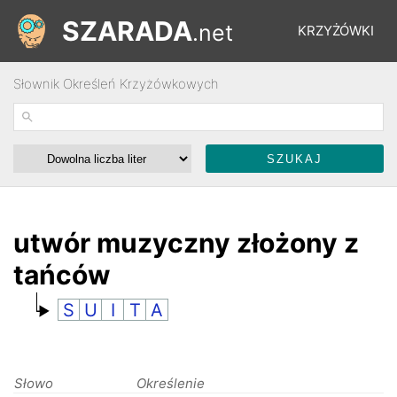
SZARADA
.net
KRZYŻÓWKI
Słownik Określeń Krzyżówkowych
REBUSY
ŁAMIGŁÓWKI
WYŚCIGI
utwór muzyczny złożony z
tańców
SŁOWNIK
S
U
I
T
A
FORUM
Słowo
Określenie