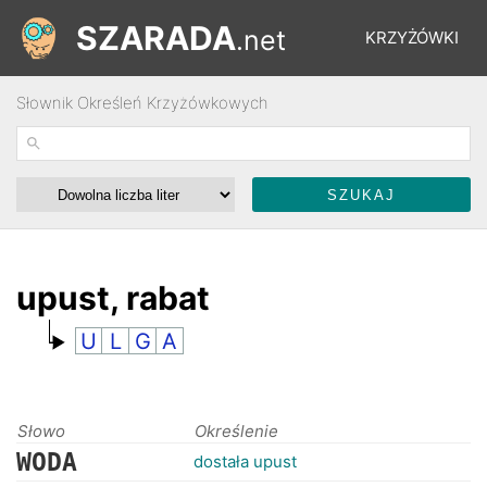
SZARADA
.net
KRZYŻÓWKI
Słownik Określeń Krzyżówkowych
REBUSY
ŁAMIGŁÓWKI
WYŚCIGI
upust, rabat
U
L
G
A
SŁOWNIK
FORUM
Słowo
Określenie
WODA
dostała upust