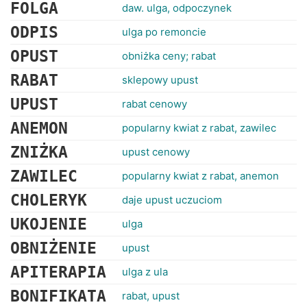
RANKINGI
FOLGA
daw. ulga, odpoczynek
ODPIS
ulga po remoncie
OPUST
obniżka ceny; rabat
RABAT
sklepowy upust
UPUST
rabat cenowy
ANEMON
popularny kwiat z rabat, zawilec
ZNIŻKA
upust cenowy
ZAWILEC
popularny kwiat z rabat, anemon
CHOLERYK
daje upust uczuciom
UKOJENIE
ulga
OBNIŻENIE
upust
APITERAPIA
ulga z ula
BONIFIKATA
rabat, upust