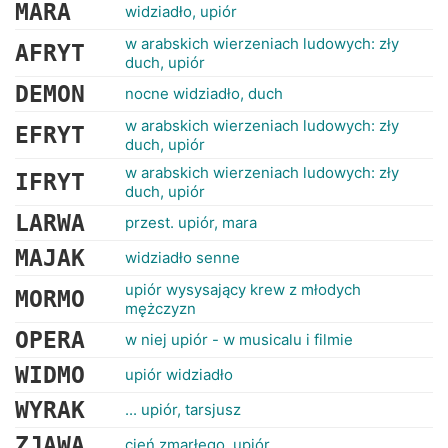
RANKINGI
MARA
widziadło, upiór
w arabskich wierzeniach ludowych: zły
AFRYT
duch, upiór
DEMON
nocne widziadło, duch
w arabskich wierzeniach ludowych: zły
EFRYT
duch, upiór
w arabskich wierzeniach ludowych: zły
IFRYT
duch, upiór
LARWA
przest. upiór, mara
MAJAK
widziadło senne
upiór wysysający krew z młodych
MORMO
mężczyzn
OPERA
w niej upiór - w musicalu i filmie
WIDMO
upiór widziadło
WYRAK
... upiór, tarsjusz
ZJAWA
cień zmarłego, upiór