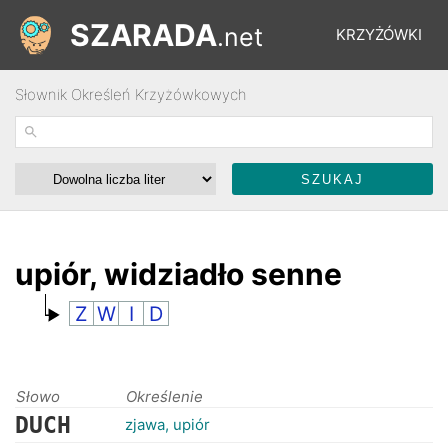
SZARADA
.net
KRZYŻÓWKI
Słownik Określeń Krzyżówkowych
REBUSY
ŁAMIGŁÓWKI
WYŚCIGI
upiór, widziadło senne
Z
W
I
D
SŁOWNIK
FORUM
Słowo
Określenie
DUCH
zjawa, upiór