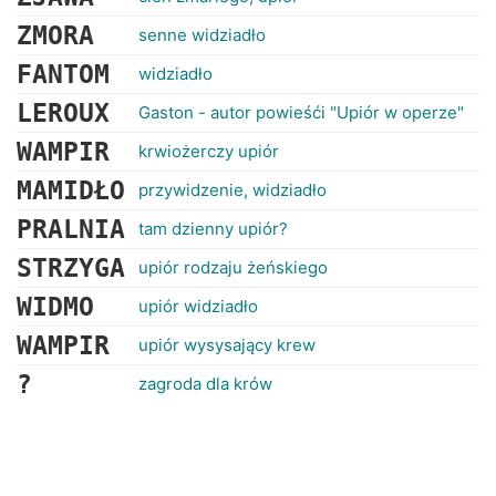
ZMORA
senne widziadło
FANTOM
widziadło
LEROUX
Gaston - autor powieśći "Upiór w operze"
WAMPIR
krwiożerczy upiór
MAMIDŁO
przywidzenie, widziadło
PRALNIA
tam dzienny upiór?
STRZYGA
upiór rodzaju żeńskiego
WIDMO
upiór widziadło
WAMPIR
upiór wysysający krew
?
zagroda dla krów