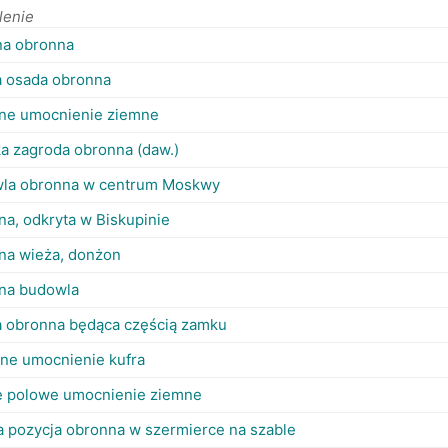
lenie
na obronna
 osada obronna
ne umocnienie ziemne
ka zagroda obronna (daw.)
la obronna w centrum Moskwy
na, odkryta w Biskupinie
na wieża, donżon
na budowla
a obronna będąca częścią zamku
ne umocnienie kufra
 polowe umocnienie ziemne
ia pozycja obronna w szermierce na szable