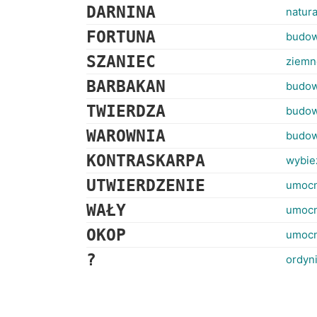
DARNINA
natura
FORTUNA
budow
SZANIEC
ziemn
BARBAKAN
budow
TWIERDZA
budow
WAROWNIA
budow
KONTRASKARPA
wybie
UTWIERDZENIE
umocn
WAŁY
umocn
OKOP
umocn
?
ordyn