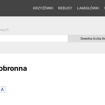
KRZYŻÓWKI
REBUSY
ŁAMIGŁÓWKI
owych
 obronna
A