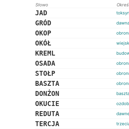
Słowo
Okreś
JAD
toksy
GRÓD
dawna
OKOP
obron
OKÓŁ
wiejs
KREML
budow
OSADA
obron
STOŁP
obron
BASZTA
obron
DONŻON
baszt
OKUCIE
ozdob
REDUTA
dawne
TERCJA
trzec