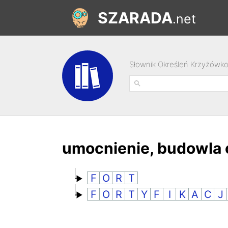
SZARADA
.net
Słownik Określeń Krzyżówk
umocnienie, budowla
F
O
R
T
F
O
R
T
Y
F
I
K
A
C
J