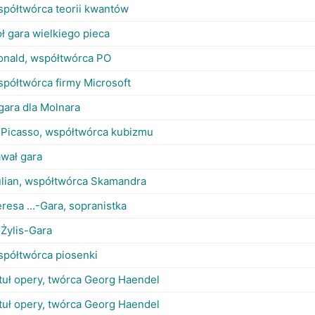
spółtwórca teorii kwantów
ł gara wielkiego pieca
onald, współtwórca PO
półtwórca firmy Microsoft
gara dla Molnara
. Picasso, współtwórca kubizmu
wał gara
ulian, współtwórca Skamandra
resa ...-Gara, sopranistka
. Żylis-Gara
spółtwórca piosenki
tuł opery, twórca Georg Haendel
tuł opery, twórca Georg Haendel