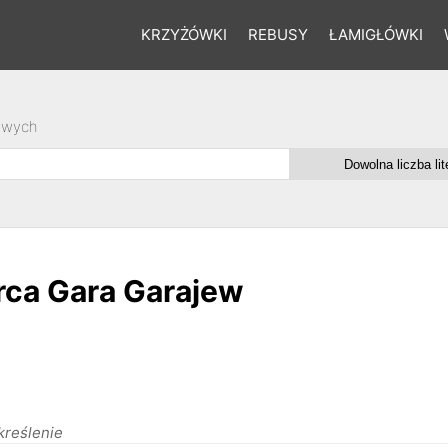
KRZYŻÓWKI
REBUSY
ŁAMIGŁÓWKI
owych
rca Gara Garajew
kreślenie