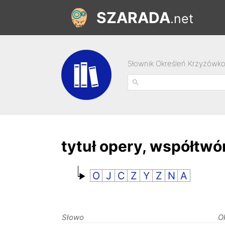
SZARADA
.net
Słownik Określeń Krzyżówk
tytuł opery, współtwó
O
J
C
Z
Y
Z
N
A
Słowo
O