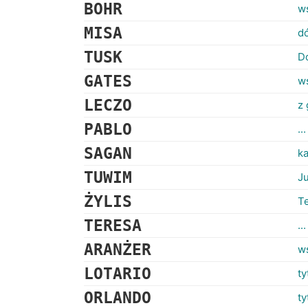
BOHR
w
MISA
dó
TUSK
D
GATES
ws
LECZO
z 
PABLO
..
SAGAN
ka
TUWIM
J
ŻYLIS
Te
TERESA
..
ARANŻER
w
LOTARIO
ty
ORLANDO
ty