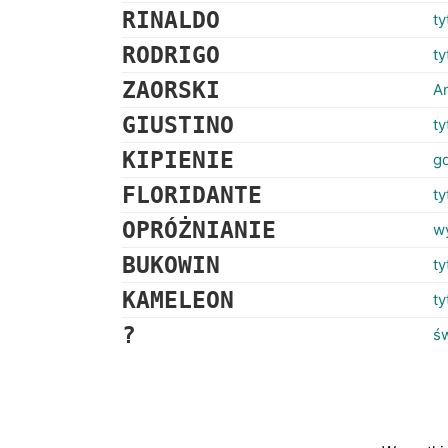
RINALDO
ty
RODRIGO
ty
ZAORSKI
An
GIUSTINO
ty
KIPIENIE
gd
FLORIDANTE
ty
OPRÓŻNIANIE
w
BUKOWIN
ty
KAMELEON
t
?
św