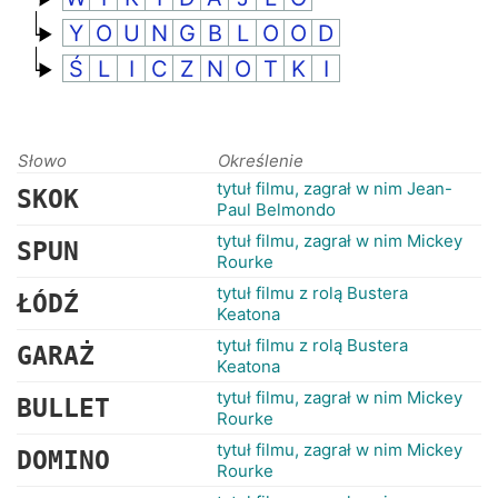
RANKINGI
Y
O
U
N
G
B
L
O
O
D
Ś
L
I
C
Z
N
O
T
K
I
Słowo
Określenie
tytuł filmu, zagrał w nim Jean-
SKOK
Paul Belmondo
tytuł filmu, zagrał w nim Mickey
SPUN
Rourke
tytuł filmu z rolą Bustera
ŁÓDŹ
Keatona
tytuł filmu z rolą Bustera
GARAŻ
Keatona
tytuł filmu, zagrał w nim Mickey
BULLET
Rourke
tytuł filmu, zagrał w nim Mickey
DOMINO
Rourke