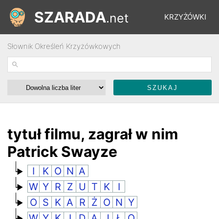
SZARADA
.net
KRZYŻÓWKI
Słownik Określeń Krzyżówkowych
REBUSY
ŁAMIGŁÓWKI
WYŚCIGI
tytuł filmu, zagrał w nim
Patrick Swayze
SŁOWNIK
I
K
O
N
A
W
Y
R
Z
U
T
K
I
FORUM
O
S
K
A
R
Ż
O
N
Y
W
Y
K
I
D
A
J
Ł
O