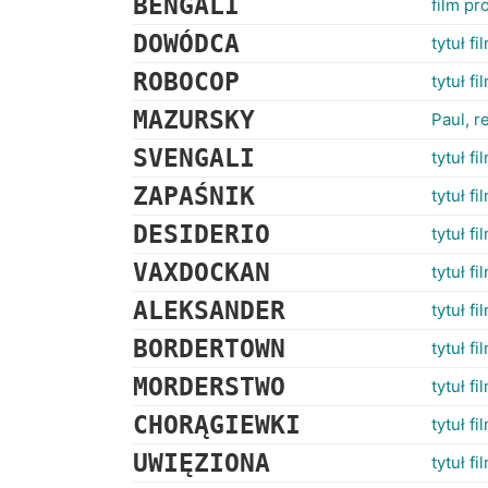
BENGALI
film pr
DOWÓDCA
tytuł f
ROBOCOP
tytuł f
MAZURSKY
Paul, r
SVENGALI
tytuł f
ZAPAŚNIK
tytuł f
DESIDERIO
tytuł f
VAXDOCKAN
tytuł f
ALEKSANDER
tytuł f
BORDERTOWN
tytuł f
MORDERSTWO
tytuł f
CHORĄGIEWKI
tytuł f
UWIĘZIONA
tytuł f