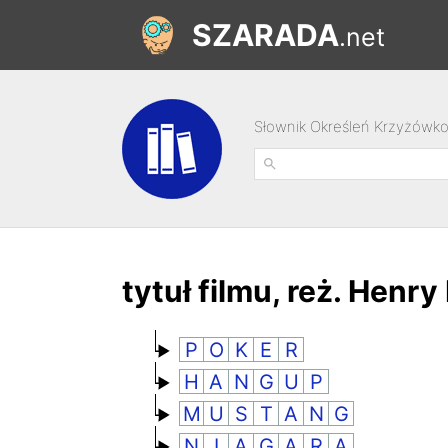
SZARADA
.net
Słownik Określeń Krzyżówk
tytuł filmu, reż. Henr
P
O
K
E
R
H
A
N
G
U
P
M
U
S
T
A
N
G
N
I
A
G
A
R
A