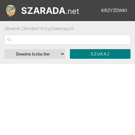
SZARADA
.net
KRZYŻÓWKI
Słownik Określeń Krzyżówkowych
REBUSY
ŁAMIGŁÓWKI
WYŚCIGI
SŁOWNIK
FORUM