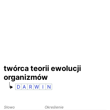
RANKINGI
twórca teorii ewolucji
organizmów
D
A
R
W
I
N
Słowo
Określenie