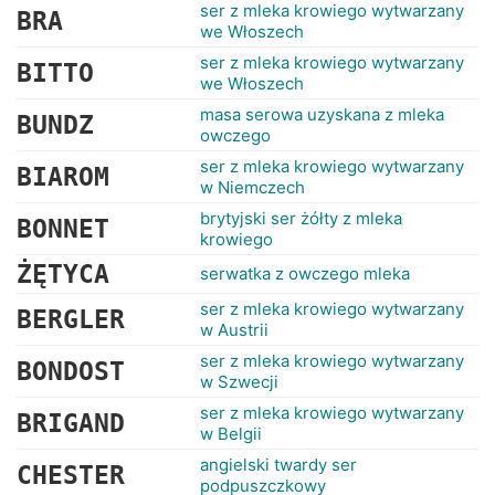
RANKINGI
ser z mleka krowiego wytwarzany
BRA
we Włoszech
ser z mleka krowiego wytwarzany
BITTO
we Włoszech
masa serowa uzyskana z mleka
BUNDZ
owczego
ser z mleka krowiego wytwarzany
BIAROM
w Niemczech
brytyjski ser żółty z mleka
BONNET
krowiego
ŻĘTYCA
serwatka z owczego mleka
ser z mleka krowiego wytwarzany
BERGLER
w Austrii
ser z mleka krowiego wytwarzany
BONDOST
w Szwecji
ser z mleka krowiego wytwarzany
BRIGAND
w Belgii
angielski twardy ser
CHESTER
podpuszczkowy