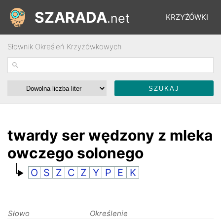
SZARADA
.net
KRZYŻÓWKI
Słownik Określeń Krzyżówkowych
REBUSY
ŁAMIGŁÓWKI
WYŚCIGI
twardy ser wędzony z mleka
owczego solonego
SŁOWNIK
O
S
Z
C
Z
Y
P
E
K
FORUM
Słowo
Określenie