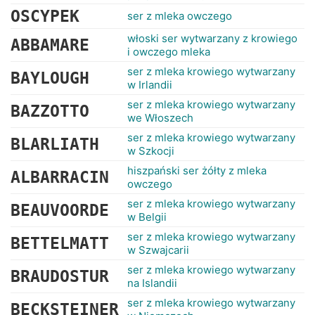
OSCYPEK
ser z mleka owczego
włoski ser wytwarzany z krowiego
ABBAMARE
i owczego mleka
ser z mleka krowiego wytwarzany
BAYLOUGH
w Irlandii
ser z mleka krowiego wytwarzany
BAZZOTTO
we Włoszech
ser z mleka krowiego wytwarzany
BLARLIATH
w Szkocji
hiszpański ser żółty z mleka
ALBARRACIN
owczego
ser z mleka krowiego wytwarzany
BEAUVOORDE
w Belgii
ser z mleka krowiego wytwarzany
BETTELMATT
w Szwajcarii
ser z mleka krowiego wytwarzany
BRAUDOSTUR
na Islandii
ser z mleka krowiego wytwarzany
BECKSTEINER