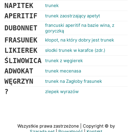
NAPITEK
trunek
APERITIF
trunek zaostrzający apetyt
francuski aperitif na bazie wina, z
DUBONNET
goryczką
FRASUNEK
kłopot, na który dobry jest trunek
LIKIEREK
słodki trunek w karafce (zdr.)
ŚLIWOWICA
trunek z węgierek
ADWOKAT
trunek mecenasa
WĘGRZYN
trunek na Zagłoby frasunek
?
zlepek wyrazów
Wszystkie prawa zastrzeżone | Copyright © by
Szarada.net
|
Prywatność
|
Kontakt