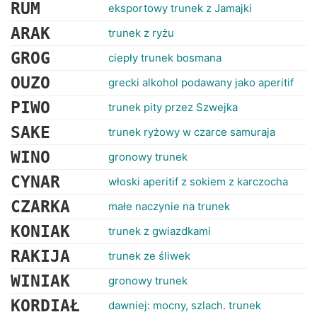
RANKINGI
RUM
eksportowy trunek z Jamajki
ARAK
trunek z ryżu
GROG
ciepły trunek bosmana
OUZO
grecki alkohol podawany jako aperitif
PIWO
trunek pity przez Szwejka
SAKE
trunek ryżowy w czarce samuraja
WINO
gronowy trunek
CYNAR
włoski aperitif z sokiem z karczocha
CZARKA
małe naczynie na trunek
KONIAK
trunek z gwiazdkami
RAKIJA
trunek ze śliwek
WINIAK
gronowy trunek
KORDIAŁ
dawniej: mocny, szlach. trunek