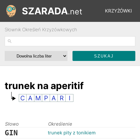
SZARADA
.net
KRZYŻÓWKI
Słownik Określeń Krzyżówkowych
REBUSY
ŁAMIGŁÓWKI
WYŚCIGI
trunek na aperitif
C
A
M
P
A
R
I
SŁOWNIK
FORUM
Słowo
Określenie
GIN
trunek pity z tonikiem