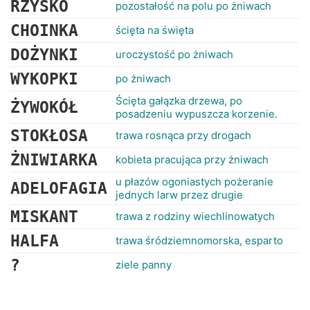
RŻYSKO
pozostałość na polu po żniwach
CHOINKA
ścięta na święta
DOŻYNKI
uroczystość po żniwach
WYKOPKI
po żniwach
Ścięta gałązka drzewa, po
ŻYWOKÓŁ
posadzeniu wypuszcza korzenie.
STOKŁOSA
trawa rosnąca przy drogach
ŻNIWIARKA
kobieta pracująca przy żniwach
u płazów ogoniastych pożeranie
ADELOFAGIA
jednych larw przez drugie
MISKANT
trawa z rodziny wiechlinowatych
HALFA
trawa śródziemnomorska, esparto
?
ziele panny