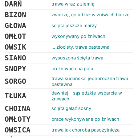
RANKINGI
DARŃ
trawa wraz z ziemią
BIZON
zwierzę, co udział w żniwach bierze
GŁOWA
ścięta jeszcze marzy
OMŁOT
wykonywany po żniwach
OWSIK
... złocisty, trawa pastewna
SIANO
wysuszona ścięta trawa
SNOPY
po żniwach na polu
trawa sudańska, jednoroczna trawa
SORGO
pastewna
dawniej - sąsiedzkie wsparcie w
TŁUKA
żniwach
CHOINA
ścięta gałąź sosny
OMŁOTY
prace wykonywane po żniwach
OWSICA
trawa jak choroba pasożytnicza