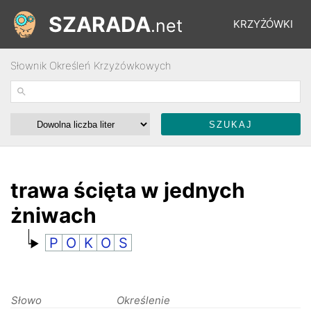
SZARADA
.net
KRZYŻÓWKI
Słownik Określeń Krzyżówkowych
REBUSY
ŁAMIGŁÓWKI
WYŚCIGI
trawa ścięta w jednych
żniwach
SŁOWNIK
P
O
K
O
S
FORUM
Słowo
Określenie