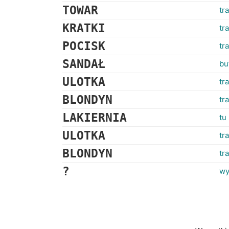
TOWAR
tr
KRATKI
tr
POCISK
tr
SANDAŁ
bu
ULOTKA
tr
BLONDYN
tr
LAKIERNIA
tu
ULOTKA
tr
BLONDYN
tr
?
wy