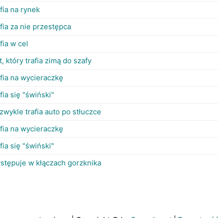
afia na rynek
afia za nie przestępca
afia w cel
t, który trafia zimą do szafy
afia na wycieraczkę
afia się "świński"
 zwykle trafia auto po stłuczce
afia na wycieraczkę
afia się "świński"
stępuje w kłączach gorzknika