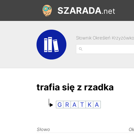
SZARADA
.net
Słownik Określeń Krzyżówk
trafia się z rzadka
G
R
A
T
K
A
Słowo
Ok