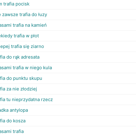
m trafia pocisk
e zawsze trafia do łuzy
asami trafia na kamień
ekiedy trafia w płot
lepej trafia się ziarno
afia do rąk adresata
asami trafia w niego kula
afia do punktu skupu
afia za nie złodziej
afia tu nieprzydatna rzecz
adka antylopa
afia do kosza
asami trafia