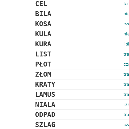
CEL
ta
BILA
ni
KOSA
cz
KULA
ni
KURA
i ś
LIST
tr
PŁOT
cz
ZŁOM
tr
KRATY
tr
LAMUS
tr
NIALA
rz
ODPAD
tr
SZLAG
cz