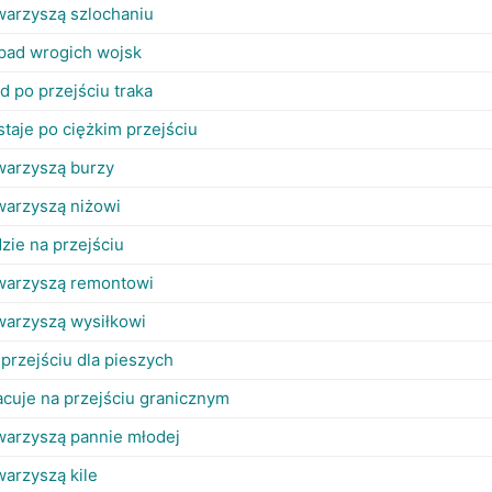
warzyszą szlochaniu
pad wrogich wojsk
ad po przejściu traka
staje po ciężkim przejściu
warzyszą burzy
warzyszą niżowi
dzie na przejściu
warzyszą remontowi
warzyszą wysiłkowi
 przejściu dla pieszych
acuje na przejściu granicznym
warzyszą pannie młodej
warzyszą kile