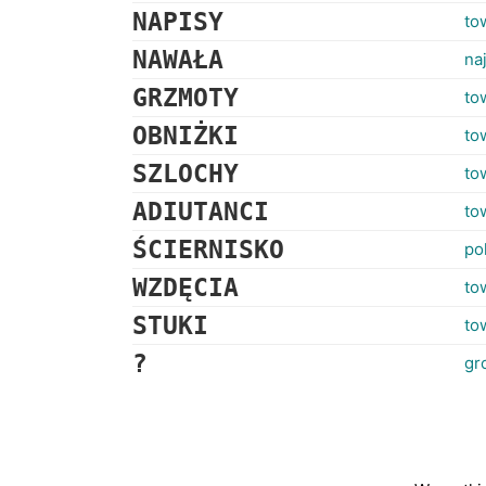
NAPISY
to
NAWAŁA
na
GRZMOTY
to
OBNIŻKI
to
SZLOCHY
to
ADIUTANCI
to
ŚCIERNISKO
po
WZDĘCIA
to
STUKI
to
?
gr