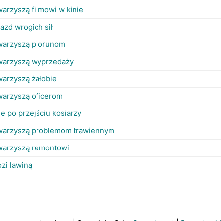
warzyszą filmowi w kinie
jazd wrogich sił
warzyszą piorunom
warzyszą wyprzedaży
warzyszą żałobie
warzyszą oficerom
le po przejściu kosiarzy
warzyszą problemom trawiennym
warzyszą remontowi
ozi lawiną