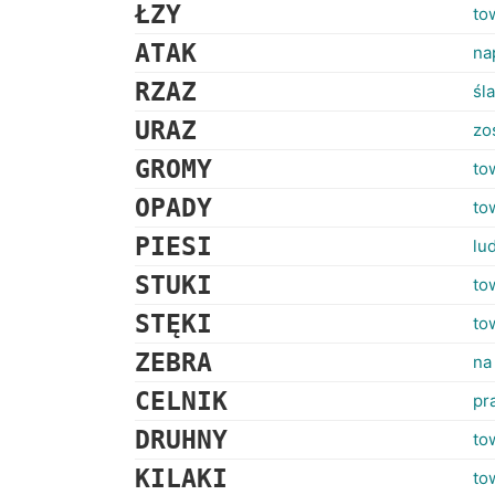
ŁZY
to
ATAK
na
RZAZ
śl
URAZ
zo
GROMY
to
OPADY
to
PIESI
lu
STUKI
to
STĘKI
to
ZEBRA
na
CELNIK
pr
DRUHNY
to
KILAKI
to