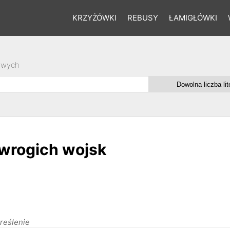
KRZYŻÓWKI
REBUSY
ŁAMIGŁÓWKI
owych
 wrogich wojsk
reślenie