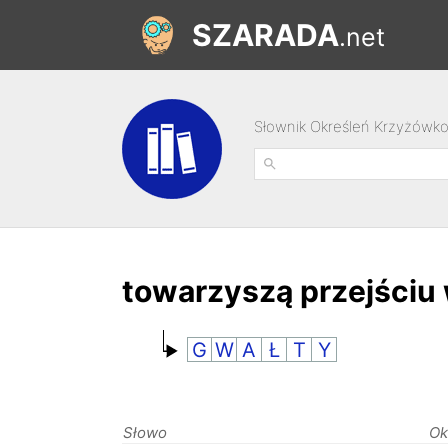
SZARADA
.net
Słownik Określeń Krzyżówk
towarzyszą przejściu
G
W
A
Ł
T
Y
Słowo
Ok