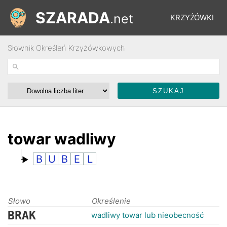
SZARADA
.net
KRZYŻÓWKI
Słownik Określeń Krzyżówkowych
REBUSY
ŁAMIGŁÓWKI
WYŚCIGI
towar wadliwy
B
U
B
E
L
SŁOWNIK
FORUM
Słowo
Określenie
BRAK
wadliwy towar lub nieobecność