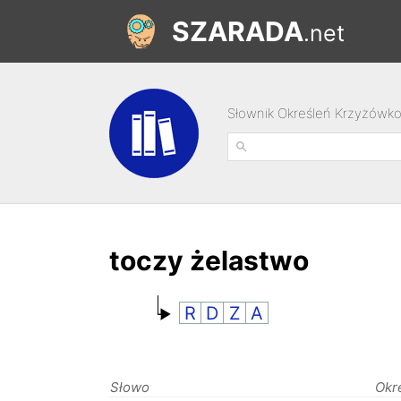
SZARADA
.net
Słownik Określeń Krzyżówk
toczy żelastwo
R
D
Z
A
Słowo
Okr