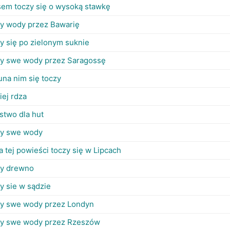
sem toczy się o wysoką stawkę
zy wody przez Bawarię
y się po zielonym suknie
zy swe wody przez Saragossę
una nim się toczy
iej rdza
stwo dla hut
zy swe wody
a tej powieści toczy się w Lipcach
zy drewno
y sie w sądzie
zy swe wody przez Londyn
zy swe wody przez Rzeszów