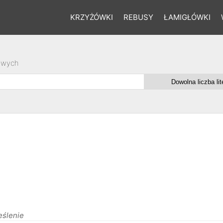
KRZYŻÓWKI
REBUSY
ŁAMIGŁÓWKI
owych
eślenie