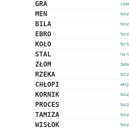
GRA
cza
MEN
toc
BILA
tocz
EBRO
toc
KOŁO
fort
STAL
na n
ZŁOM
żela
RZEKA
toc
CHŁOPI
akcj
KORNIK
toc
PROCES
tocz
TAMIZA
toc
WISŁOK
toc