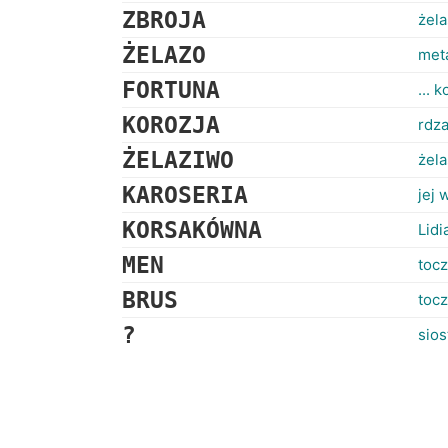
ZBROJA
żela
ŻELAZO
meta
FORTUNA
... 
KOROZJA
rdz
ŻELAZIWO
żela
KAROSERIA
jej 
KORSAKÓWNA
Lidi
MEN
toc
BRUS
tocz
?
sios