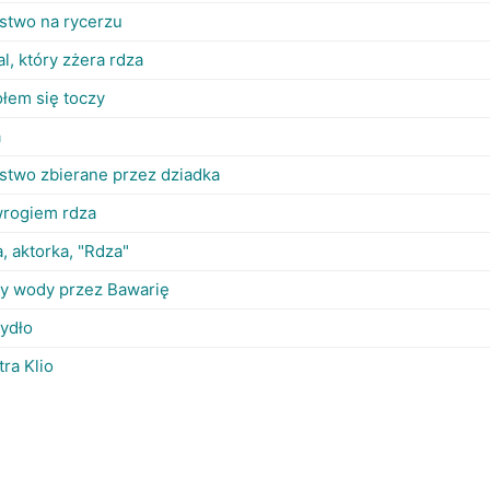
stwo na rycerzu
l, który zżera rdza
kołem się toczy
a
stwo zbierane przez dziadka
wrogiem rdza
a, aktorka, "Rdza"
zy wody przez Bawarię
ydło
tra Klio