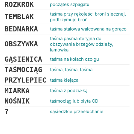
ROZKROK
początek szpagatu
taśma przy rękojeści broni siecznej,
TEMBLAK
podtrzymuje broń
BEDNARKA
taśma stalowa walcowana na gorąco
taśma pasmanteryjna do
OBSZYWKA
obszywania brzegów odzieży,
lamówka
GĄSIENICA
taśma na kołach czołgu
TAŚMOCIĄG
taśma, taśma, taśma
PRZYLEPIEC
taśma klejąca
MIARKA
taśma z podziałką
NOŚNIK
taśmociąg lub płyta CD
?
sąsiedzkie przesłuchanie