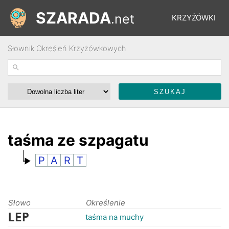
SZARADA
.net
KRZYŻÓWKI
Słownik Określeń Krzyżówkowych
REBUSY
ŁAMIGŁÓWKI
WYŚCIGI
taśma ze szpagatu
P
A
R
T
SŁOWNIK
FORUM
Słowo
Określenie
LEP
taśma na muchy