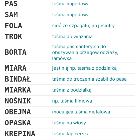
RANKINGI
PAS
taśma napędowa
SAM
taśma napędowa
FOLA
sieć ze szpagatu, na jesiotry
TROK
taśma do wiązania
taśma pasmanteryjna do
BORTA
obszywania brzegów odzieży,
lamówka
MIARA
jest nią np. taśma z podziałką
BINDAŁ
taśma do troczenia szabli do pasa
MIARKA
taśma z podziałką
NOŚNIK
np. taśma filmowa
OBEJMA
mocująca taśma metalowa
OPASKA
taśma na włosy
KREPINA
taśma tapicerska