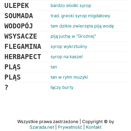
ULEPEK
bardzo słodki syrop
SOUMADA
trad. grecki syrop migdałowy
WODOPÓJ
tam dzikie zwierzęta piją wodę
WSYSACZE
piją juchę w "Groźnej"
FLEGAMINA
syrop wykrztuśny
HERBAPECT
syrop na kaszel
PLĄS
tan
PLĄS
tan w rytm muzyki
?
łączy burty
Wszystkie prawa zastrzeżone | Copyright © by
Szarada.net
|
Prywatność
|
Kontakt