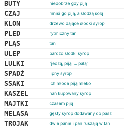
RANKINGI
BUTY
niedobrze gdy piją
CZAJ
mnisi go piją, a słodzą solą
KLON
drzewo dające słodki syrop
PLED
rytmiczny tan
PLĄS
tan
ULEP
bardzo słodki syrop
LULKI
"jedzą, piją, ... palą"
SPADŹ
lipny syrop
SSAKI
ich młode piją mleko
KASZEL
nań kupowany syrop
MAJTKI
czasem piją
MELASA
gęsty syrop dodawany do pasz
TROJAK
dwie panie i pan ruszają w tan