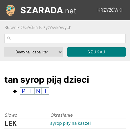
SZARADA
.net
KRZYŻÓWKI
Słownik Określeń Krzyżówkowych
REBUSY
ŁAMIGŁÓWKI
WYŚCIGI
tan syrop piją dzieci
P
I
N
I
SŁOWNIK
FORUM
Słowo
Określenie
LEK
syrop pity na kaszel