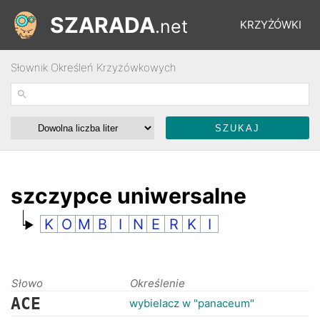
SZARADA
.net
KRZYŻÓWKI
Słownik Określeń Krzyżówkowych
REBUSY
ŁAMIGŁÓWKI
WYŚCIGI
szczypce uniwersalne
K
O
M
B
I
N
E
R
K
I
SŁOWNIK
FORUM
Słowo
Określenie
ACE
wybielacz w "panaceum"