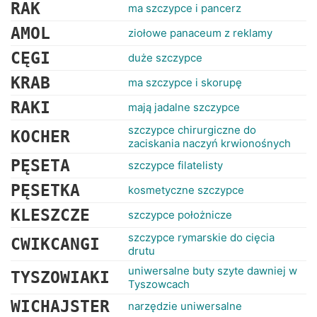
RANKINGI
RAK
ma szczypce i pancerz
AMOL
ziołowe panaceum z reklamy
CĘGI
duże szczypce
KRAB
ma szczypce i skorupę
RAKI
mają jadalne szczypce
szczypce chirurgiczne do
KOCHER
zaciskania naczyń krwionośnych
PĘSETA
szczypce filatelisty
PĘSETKA
kosmetyczne szczypce
KLESZCZE
szczypce położnicze
szczypce rymarskie do cięcia
CWIKCANGI
drutu
uniwersalne buty szyte dawniej w
TYSZOWIAKI
Tyszowcach
WICHAJSTER
narzędzie uniwersalne