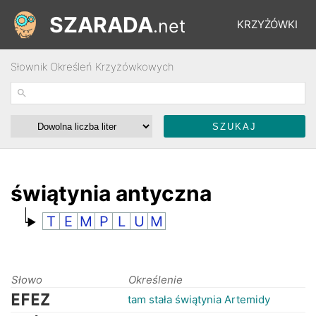
SZARADA
.net
KRZYŻÓWKI
Słownik Określeń Krzyżówkowych
REBUSY
ŁAMIGŁÓWKI
WYŚCIGI
świątynia antyczna
T
E
M
P
L
U
M
SŁOWNIK
FORUM
Słowo
Określenie
EFEZ
tam stała świątynia Artemidy