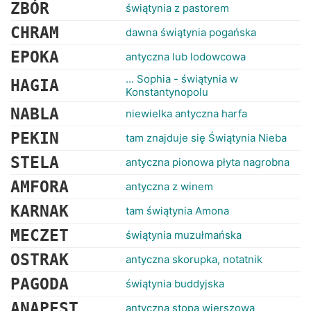
RANKINGI
ZBÓR
świątynia z pastorem
CHRAM
dawna świątynia pogańska
EPOKA
antyczna lub lodowcowa
... Sophia - świątynia w
HAGIA
Konstantynopolu
NABLA
niewielka antyczna harfa
PEKIN
tam znajduje się Świątynia Nieba
STELA
antyczna pionowa płyta nagrobna
AMFORA
antyczna z winem
KARNAK
tam świątynia Amona
MECZET
świątynia muzułmańska
OSTRAK
antyczna skorupka, notatnik
PAGODA
świątynia buddyjska
ANAPEST
antyczna stopa wierszowa