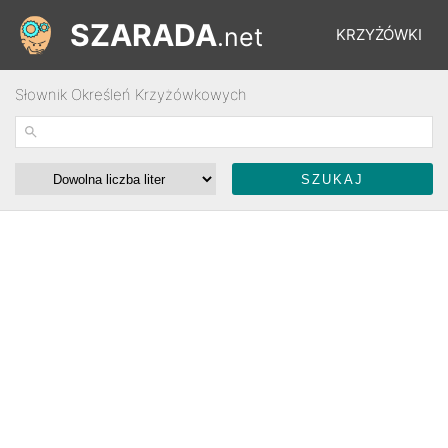
SZARADA
.net
KRZYŻÓWKI
Słownik Określeń Krzyżówkowych
REBUSY
ŁAMIGŁÓWKI
WYŚCIGI
SŁOWNIK
FORUM