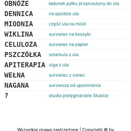
OBNÓŻE
ładunek pyłku przynoszony do ula
DENNICA
na spodzie ula
MIODNIA
część ula na miód
WIKLINA
surowiec na koszyki
CELULOZA
surowiec na papier
PSZCZÓŁKA
smarkula z ula
APITERAPIA
ulga z ula
WEŁNA
surowiec z owiec
NAGANA
surowsza od upomnienia
?
studia pielęgniarskie Słubice
Wszystkie prawa zastrzeżone | Copyright © by