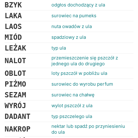
BZYK
odgłos dochodzący z ula
LAKA
surowiec na pumeks
LAOS
nuta owadów z ula
MIÓD
spadziowy z ula
LEŻAK
typ ula
przemieszczenie się pszczół z
NALOT
jednego ula do drugiego
OBLOT
loty pszczół w pobliżu ula
PIŻMO
surowiec do wyrobu perfum
SEZAM
surowiec na chałwę
WYRÓJ
wylot pszczół z ula
DADANT
typ pszczelego ula
nektar lub spadź po przyniesieniu
NAKROP
do ula