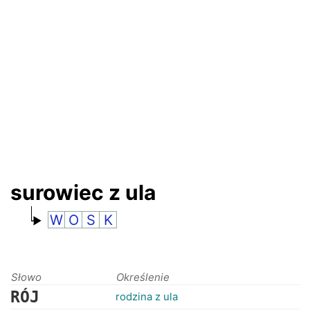
RANKINGI
surowiec z ula
W
O
S
K
Słowo
Określenie
RÓJ
rodzina z ula